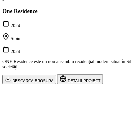
One Residence
2024
Sibiu
2024
ONE Residence este un nou ansamblu rezidențial modern situat în Sibiu/Ș
societăți.
DESCARCA BROSURA
DETALII PROIECT