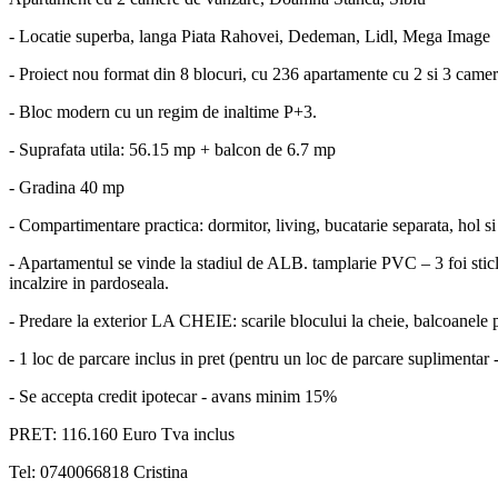
- Locatie superba, langa Piata Rahovei, Dedeman, Lidl, Mega Image
- Proiect nou format din 8 blocuri, cu 236 apartamente cu 2 si 3 camer
- Bloc modern cu un regim de inaltime P+3.
- Suprafata utila: 56.15 mp + balcon de 6.7 mp
- Gradina 40 mp
- Compartimentare practica: dormitor, living, bucatarie separata, hol si
- Apartamentul se vinde la stadiul de ALB. tamplarie PVC – 3 foi sticl
incalzire in pardoseala.
- Predare la exterior LA CHEIE: scarile blocului la cheie, balcoanele pl
- 1 loc de parcare inclus in pret (pentru un loc de parcare suplimentar
- Se accepta credit ipotecar - avans minim 15%
PRET: 116.160 Euro Tva inclus
Tel: 0740066818 Cristina