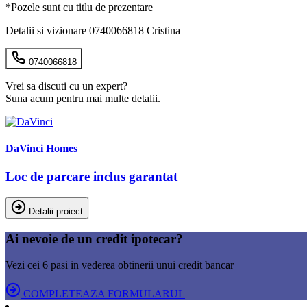
*Pozele sunt cu titlu de prezentare
Detalii si vizionare 0740066818 Cristina
0740066818
Vrei sa discuti cu un expert?
Suna acum pentru mai multe detalii.
DaVinci Homes
Loc de parcare inclus garantat
Detalii proiect
Ai nevoie de un credit ipotecar?
Vezi cei 6 pasi in vederea obtinerii unui credit bancar
COMPLETEAZA FORMULARUL