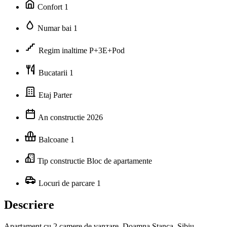
Confort
1
Numar bai
1
Regim inaltime
P+3E+Pod
Bucatarii
1
Etaj
Parter
An constructie
2026
Balcoane
1
Tip constructie
Bloc de apartamente
Locuri de parcare
1
Descriere
Apartament cu 2 camere de vanzare, Doamna Stanca, Sibiu