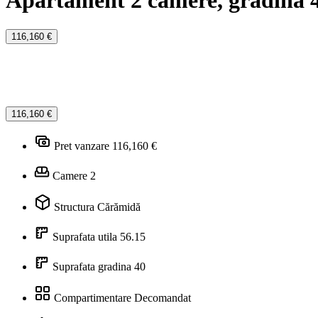
Apartament 2 camere, gradina 
116,160 €
116,160 €
Pret vanzare
116,160 €
Camere
2
Structura
Cărămidă
Suprafata utila
56.15
Suprafata gradina
40
Compartimentare
Decomandat