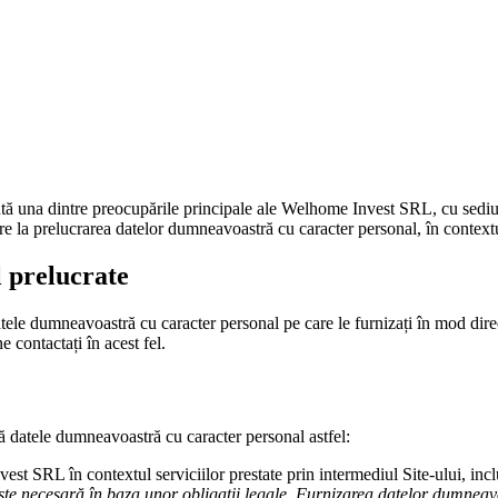
tă una dintre preocupările principale ale Welhome Invest SRL, cu sediul î
e la prelucrarea datelor dumneavoastră cu caracter personal, în contextul
l prelucrate
le dumneavoastră cu caracter personal pe care le furnizați în mod direct î
e contactați în acest fel.
 datele dumneavoastră cu caracter personal astfel:
t SRL în contextul serviciilor prestate prin intermediul Site-ului, inclus
e necesară în baza unor obligații legale. Furnizarea datelor dumneavoa