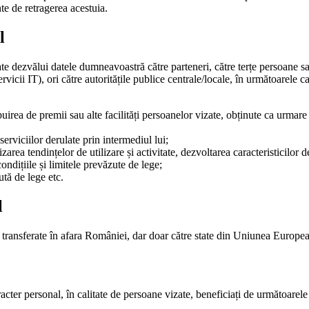
e de retragerea acestuia.
l
 dezvălui datele dumneavoastră către parteneri, către terțe persoane sau
rvicii IT), ori către autoritățile publice centrale/locale, în următoarele 
ibuirea de premii sau alte facilități persoanelor vizate, obținute ca urmar
erviciilor derulate prin intermediul lui;
area tendințelor de utilizare și activitate, dezvoltarea caracteristicilor de
ndițiile și limitele prevăzute de lege;
tă de lege etc.
l
 transferate în afara României, dar doar către state din Uniunea Europe
racter personal, în calitate de persoane vizate, beneficiați de următoarele