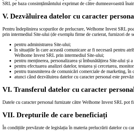
SRL pe baza consimțământului exprimat de către dumneavoastră înaint
V. Dezvăluirea datelor cu caracter persona
Pentru îndeplinirea scopurilor de prelucrare, Welhome Invest SRL poate
prin intermediul Site-ului (de exemplu firme de curierat, furnizori de se
pentru administrarea Site-ului;
în situațiile în care această comunicare ar fi necesară pentru atr
Welhome Invest SRL prin intermediul Site-ului;
pentru menținerea, personalizarea și îmbunătățirea Site-ului și a s
pentru efectuarea analizei datelor, testarea și cercetarea, monitoriz
pentru transmiterea de comunicări comerciale de marketing, în co
atunci când dezvăluirea datelor cu caracter personal este prevăzu
VI. Transferul datelor cu caracter persona
Datele cu caracter personal furnizate către Welhome Invest SRL pot fi
VII. Drepturile de care beneficiați
În condițiile prevăzute de legislația în materia prelucrării datelor cu ca