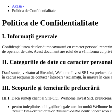
Acasa ›
Politica de Confidentialitate
Politica de Confidentialitate
I. Informații generale
Confidențialitatea datelor dumneavoastră cu caracter personal reprezin
de operator de date. Acest document are rolul de a vă informa cu privir
II. Categoriile de date cu caracter persona
Dacă sunteți vizitator al Site-ului, Welhome Invest SRL va prelucra date
în cadrul secțiunii de contact / întrebări / reclamații, în măsura în care n
III. Scopurile și temeiurile prelucrării
III.1.
Dacă sunteți client al Site-ului, Welhome Invest SRL prelucrează
pentru îndeplinirea obligațiilor legale care incumbă Welhome Inves
Temei: Prelucrarea datelor dumneavoastră pentru acest scop est