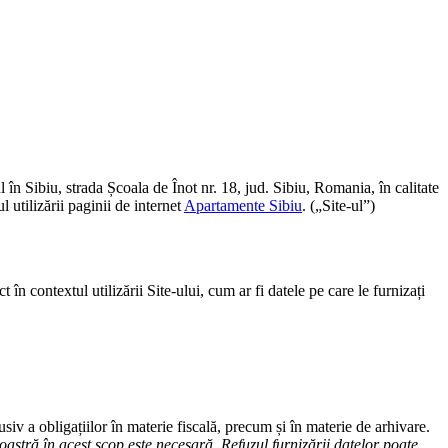
n Sibiu, strada Școala de Înot nr. 18, jud. Sibiu, Romania, în calitate
 utilizării paginii de internet
Apartamente Sibiu
. („Site-ul”)
n contextul utilizării Site-ului, cum ar fi datele pe care le furnizați
iv a obligațiilor în materie fiscală, precum și în materie de arhivare.
stră în acest scop este necesară. Refuzul furnizării datelor poate