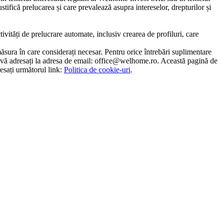
ifică prelucarea și care prevalează asupra intereselor, drepturilor și
ivități de prelucrare automate, inclusiv crearea de profiluri, care
sura în care considerați necesar. Pentru orice întrebări suplimentare
 vă adresați la adresa de email:
office@welhome.ro
. Această pagină de
cesați următorul link:
Politica de cookie-uri
.