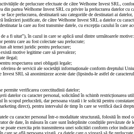
nd activitățile de prelucrare efectuate de către Welhome Invest SRL, conf
ea din partea Welhome Invest SRL cu privire la prelucrarea datelor cu car
e face prelucrarea, destinatarii sau categoriile de destinatari ai datelor, 
fără întârzieri justificate, de către Welhome Invest SRL a datelor cu cara
estinatar la care au fost transmise datele, cu excepția cazului în care a
ul de a fi uitat”), în cazul in care se aplică unul dintre următoarele motive:
r pentru care au fost colectate sau prelucrate;
iun alt temei juridic pentru prelucrare;
 există motive legitime care să prevaleze;
te ilegal;
pentru respectarea unei obligații legale;
 oferirea de servicii ale societății informaționale conform dreptului Uniu
me Invest SRL să anonimizeze aceste date (lipsindu-le astfel de caracterul
e permite verificarea corectitudinii datelor;
rii datelor cu caracter personal, solicitând în schimb restricționarea utili
 în scopul prelucrării, dar persoana vizată i le solicită pentru constatare
marketing direct), pentru intervalul de timp în care se verifică dacă drep
datele cu caracter personal într-o modalitate structurată, folosită în mod o
tor de date, în măsura în care sunt îndeplinite condițiile prevăzute de l
e se poate exercita prin transmiterea unei solicitări conform celor indicate
în care se află persoana vizată, ca datele care o vizează să fie prelucra