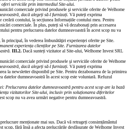
feri serviciile prin intermediul Site-ului.
municări comerciale privind produsele şi serviciile oferite de Welhome
voastră, dacă alegeți să-l furnizați.
Vă puteți exprima
 creării contului, la secțiunea Informațiile contului meu. Pentru
nicări comerciale. În plus, puteți să vă dezabonați prin accesarea
tului pentru prelucrarea datelor dumneavoastră în acest scop nu va
 în principal, în vederea îmbunătăţiri experienței oferite pe Site.
anent experiența clienților pe Site. Furnizarea datelor
astră.
III.2.
Dacă sunteți vizitator al Site-ului, Welhome Invest SRL
omunicări comerciale privind produsele şi serviciile oferite de Welhome
voastră, dacă alegeți să-l furnizați.
Vă puteți exprima
rea la newsletter disponibil pe Site. Pentru dezabonarea de la primirea
rea datelor dumneavoastră în acest scop este voluntară. Refuzul
i: Prelucrarea datelor dumneavoastră pentru acest scop are la bază
a vizitatorilor Site-ului, inclusiv prin soluționarea diferitelor
acest scop nu va avea urmări negative pentru dumneavoastră.
e prelucrare menționate mai sus. Dacă vă retrageți consimțământul
t scop, fără însă a afecta prelucrările desfășurate de Welhome Invest