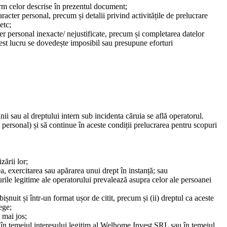
orm celor descrise în prezentul document;
acter personal, precum și detalii privind activitățile de prelucrare
etc;
cter personal inexacte/ nejustificate, precum și completarea datelor
cest lucru se dovedește imposibil sau presupune eforturi
nii sau al dreptului intern sub incidenta căruia se află operatorul.
 personal) și să continue în aceste condiții prelucrarea pentru scopuri
zării lor;
a, exercitarea sau apărarea unui drept în instanță; sau
turile legitime ale operatorului prevalează asupra celor ale persoanei
bișnuit și într-un format ușor de citit, precum și (ii) dreptul ca aceste
ege;
 mai jos;
te în temeiul interesului legitim al Welhome Invest SRL sau în temeiul