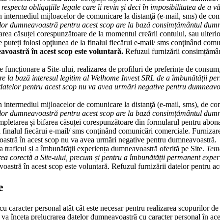
ecta obligațiile legale care îi revin și deci în imposibilitatea de a vă o
rin intermediul mijloacelor de comunicare la distanţă (e-mail, sms) de co
lor dumneavoastră pentru acest scop are la bază consimțământul dumnea
rea căsuței corespunzătoare de la momentul creării contului, sau ulterior
puteți folosi opţiunea de la finalul fiecărui e-mail/ sms conţinând comu
voastră în acest scop este voluntară.
Refuzul furnizării consimțămân
e funcționare a Site-ului, realizarea de profiluri de preferinţe de consum,
 la bază interesul legitim al Welhome Invest SRL de a îmbunătății perm
i datelor pentru acest scop nu va avea urmări negative pentru dumneavo
rin intermediul mijloacelor de comunicare la distanţă (e-mail, sms), de c
lor dumneavoastră pentru acest scop are la bază consimțământul dumnea
mpletarea și bifarea căsuței corespunzătoare din formularul pentru abona
a finalul fiecărui e-mail/ sms conţinând comunicări comerciale. Furniza
oastră în acest scop nu va avea urmări negative pentru dumneavoastră.
za traficul și a îmbunătăţii experiența dumneavoastră oferită pe Site.
Teme
a corectă a Site-ului, precum și pentru a îmbunătății permanent experienț
astră în acest scop este voluntară. Refuzul furnizării datelor pentru 
e
caracter personal atât cât este necesar pentru realizarea scopurilor d
a înceta prelucrarea datelor dumneavoastră cu caracter personal în aces