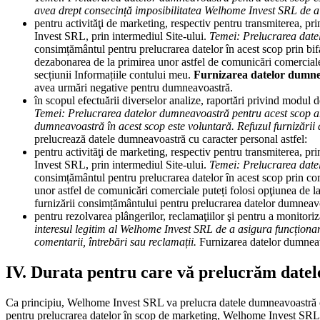
avea drept consecință imposibilitatea Welhome Invest SRL de a resp
pentru activităţi de marketing, respectiv pentru transmiterea, p
Invest SRL, prin intermediul Site-ului.
Temei: Prelucrarea date
consimțământul pentru prelucrarea datelor în acest scop prin bifa
dezabonarea de la primirea unor astfel de comunicări comerciale 
secțiunii Informațiile contului meu.
Furnizarea datelor dumnea
avea urmări negative pentru dumneavoastră.
în scopul efectuării diverselor analize, raportări privind modul d
Temei: Prelucrarea datelor dumneavoastră pentru acest scop are
dumneavoastră în acest scop este voluntară. Refuzul furnizări
prelucrează datele dumneavoastră cu caracter personal astfel:
pentru activităţi de marketing, respectiv pentru transmiterea, p
Invest SRL, prin intermediul Site-ului.
Temei: Prelucrarea date
consimțământul pentru prelucrarea datelor în acest scop prin co
unor astfel de comunicări comerciale puteți folosi opţiunea de l
furnizării consimțământului pentru prelucrarea datelor dumneav
pentru rezolvarea plângerilor, reclamaţiilor şi pentru a monitori
interesul legitim al Welhome Invest SRL de a asigura funcționare
comentarii, întrebări sau reclamații.
Furnizarea datelor dumneavo
IV. Durata pentru care vă prelucrăm datel
Ca principiu, Welhome Invest SRL va prelucra datele dumneavoastră cu 
pentru prelucrarea datelor în scop de marketing, Welhome Invest SRL v