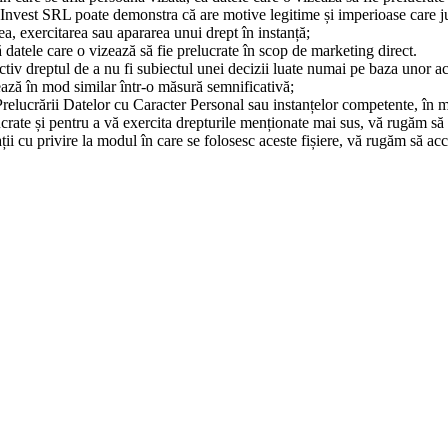
Invest SRL poate demonstra că are motive legitime și imperioase care just
ea, exercitarea sau apararea unui drept în instanță;
ă datele care o vizează să fie prelucrate în scop de marketing direct.
tiv dreptul de a nu fi subiectul unei decizii luate numai pe baza unor act
ează în mod similar într-o măsură semnificativă;
relucrării Datelor cu Caracter Personal sau instanțelor competente, în mă
ucrate și pentru a vă exercita drepturile menționate mai sus, vă rugăm să
ții cu privire la modul în care se folosesc aceste fișiere, vă rugăm să ac