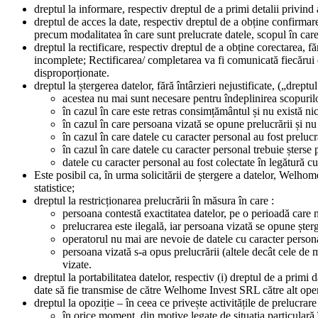
dreptul la informare, respectiv dreptul de a primi detalii privi
dreptul de acces la date, respectiv dreptul de a obține confirmar
precum modalitatea în care sunt prelucrate datele, scopul în care s
dreptul la rectificare, respectiv dreptul de a obține corectarea, 
incomplete; Rectificarea/ completarea va fi comunicată fiecărui d
disproporționate.
dreptul la ștergerea datelor, fără întârzieri nejustificate, („drept
acestea nu mai sunt necesare pentru îndeplinirea scopurilo
în cazul în care este retras consimțământul și nu există nic
în cazul în care persoana vizată se opune prelucrării și nu
în cazul în care datele cu caracter personal au fost prelucra
în cazul în care datele cu caracter personal trebuie șterse 
datele cu caracter personal au fost colectate în legătură cu
Este posibil ca, în urma solicitării de ștergere a datelor, Welho
statistice;
dreptul la restricționarea prelucrării în măsura în care :
persoana contestă exactitatea datelor, pe o perioadă care n
prelucrarea este ilegală, iar persoana vizată se opune șterge
operatorul nu mai are nevoie de datele cu caracter personal
persoana vizată s-a opus prelucrării (altele decât cele de 
vizate.
dreptul la portabilitatea datelor, respectiv (i) dreptul de a primi 
date să fie transmise de către Welhome Invest SRL către alt opera
dreptul la opoziție – în ceea ce privește activitățile de prelucrar
în orice moment, din motive legate de situația particulară 