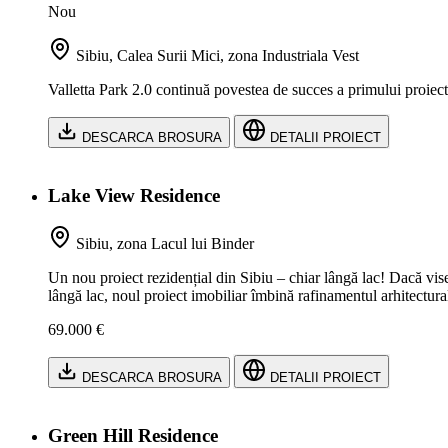
Nou
Sibiu, Calea Surii Mici, zona Industriala Vest
Valletta Park 2.0 continuă povestea de succes a primului proiect
DESCARCA BROSURA
DETALII PROIECT
Lake View Residence
Sibiu, zona Lacul lui Binder
Un nou proiect rezidențial din Sibiu – chiar lângă lac! Dacă vise
lângă lac, noul proiect imobiliar îmbină rafinamentul arhitectura
69.000 €
DESCARCA BROSURA
DETALII PROIECT
Green Hill Residence