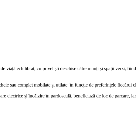
iață echilibrat, cu priveliști deschise către munți și spații verzi, fiind
eie sau complet mobilate și utilate, în funcție de preferințele fiecărui cl
e electrice și încălzire în pardoseală, beneficiază de loc de parcare, iar a