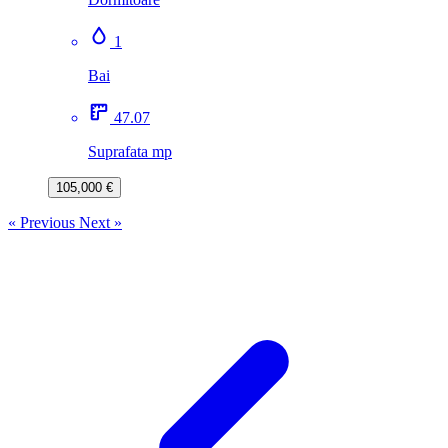
1
Bai
47.07
Suprafata mp
105,000 €
« Previous
Next »