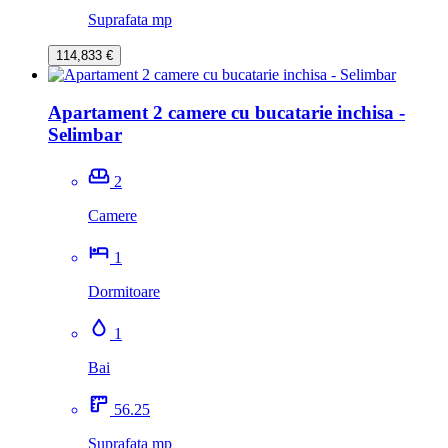
Suprafata mp
114,833 €
Apartament 2 camere cu bucatarie inchisa -
Selimbar
2
Camere
1
Dormitoare
1
Bai
56.25
Suprafata mp