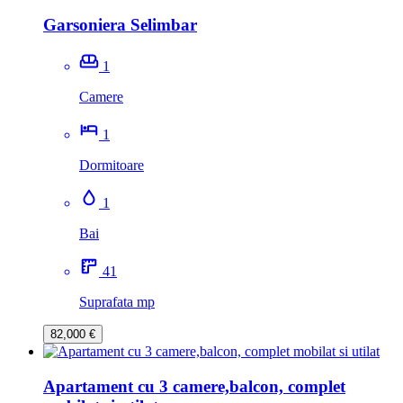
Garsoniera Selimbar
1
Camere
1
Dormitoare
1
Bai
41
Suprafata mp
82,000 €
Apartament cu 3 camere,balcon, complet