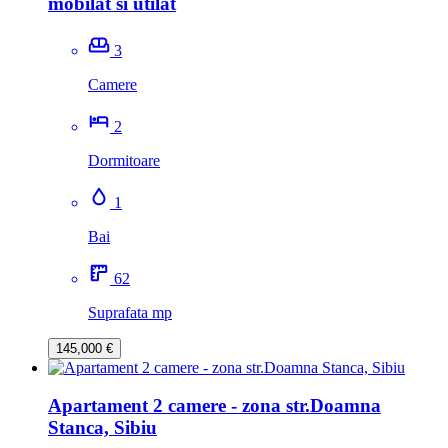
mobilat si utilat
3
Camere
2
Dormitoare
1
Bai
62
Suprafata mp
145,000 €
Apartament 2 camere - zona str.Doamna
Stanca, Sibiu