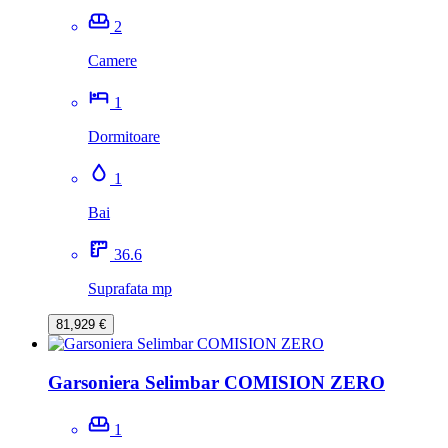
2
Camere
1
Dormitoare
1
Bai
36.6
Suprafata mp
81,929 €
Garsoniera Selimbar COMISION ZERO
1