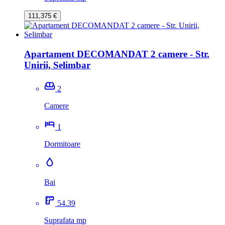
111,375 €
Apartament DECOMANDAT 2 camere - Str.
Unirii, Selimbar
2
Camere
1
Dormitoare
Bai
54.39
Suprafata mp