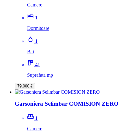
Camere
1
Dormitoare
1
Bai
41
Suprafata mp
79,000 €
Garsoniera Selimbar COMISION ZERO
1
Camere