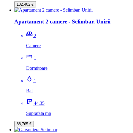
102,402 €
Apartament 2 camere - Selimbar, Unirii
2
Camere
1
Dormitoare
1
Bai
44.35
Suprafata mp
88,765 €