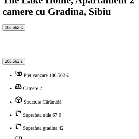
The Lake Home, Apartament 2
camere cu Gradina, Sibiu
186,562 €
186,562 €
Pret vanzare
186,562 €
Camere
2
Structura
Cărămidă
Suprafata utila
67.6
Suprafata gradina
42