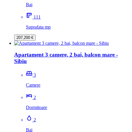
Bai
111
Suprafata mp
207,200 €
Apartament 3 camere, 2 bai, balcon mare -
Sibiu
3
Camere
2
Dormitoare
2
Bai