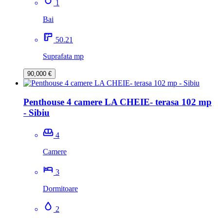
1
Bai
50.21
Suprafata mp
90,000 €
Penthouse 4 camere LA CHEIE- terasa 102 mp
- Sibiu
4
Camere
3
Dormitoare
2