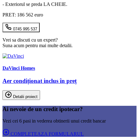
- Exteriorul se preda LA CHEIE.
PRET: 186 562 euro
0745 995 537
Vrei sa discuti cu un expert?
Suna acum pentru mai multe detalii.
DaVinci Homes
Aer condiționat inclus în preț
Detalii proiect
Ai nevoie de un credit ipotecar?
Vezi cei 6 pasi in vederea obtinerii unui credit bancar
COMPLETEAZA FORMULARUL