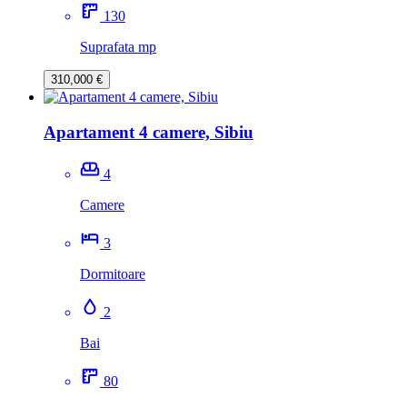
130
Suprafata mp
310,000 €
Apartament 4 camere, Sibiu
4
Camere
3
Dormitoare
2
Bai
80