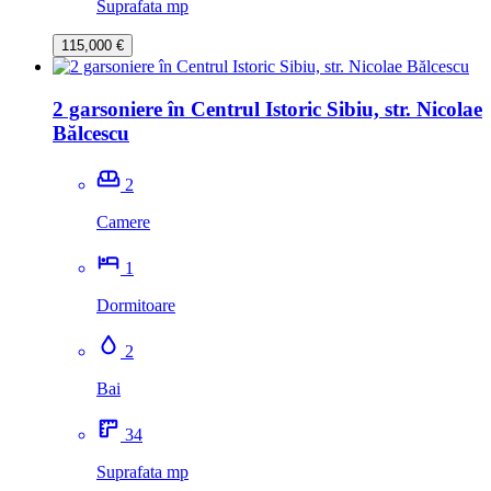
Suprafata mp
115,000 €
2 garsoniere în Centrul Istoric Sibiu, str. Nicolae
Bălcescu
2
Camere
1
Dormitoare
2
Bai
34
Suprafata mp