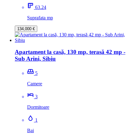
63.24
Suprafata mp
134,000 €
Apartament la casă, 130 mp, terasă 42 mp -
Sub Arini, Sibiu
5
Camere
3
Dormitoare
1
Bai