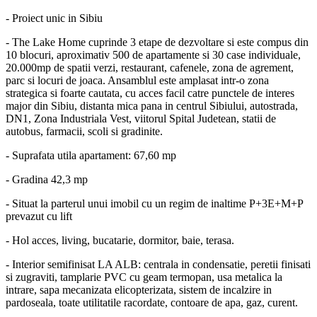
- Proiect unic in Sibiu
- The Lake Home cuprinde 3 etape de dezvoltare si este compus din
10 blocuri, aproximativ 500 de apartamente si 30 case individuale,
20.000mp de spatii verzi, restaurant, cafenele, zona de agrement,
parc si locuri de joaca. Ansamblul este amplasat intr-o zona
strategica si foarte cautata, cu acces facil catre punctele de interes
major din Sibiu, distanta mica pana in centrul Sibiului, autostrada,
DN1, Zona Industriala Vest, viitorul Spital Judetean, statii de
autobus, farmacii, scoli si gradinite.
- Suprafata utila apartament: 67,60 mp
- Gradina 42,3 mp
- Situat la parterul unui imobil cu un regim de inaltime P+3E+M+P
prevazut cu lift
- Hol acces, living, bucatarie, dormitor, baie, terasa.
- Interior semifinisat LA ALB: centrala in condensatie, peretii finisati
si zugraviti, tamplarie PVC cu geam termopan, usa metalica la
intrare, sapa mecanizata elicopterizata, sistem de incalzire in
pardoseala, toate utilitatile racordate, contoare de apa, gaz, curent.