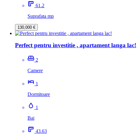
61.2
Suprafata mp
130,000 €
Perfect pentru investitie , apartament langa lac!
2
Camere
1
Dormitoare
1
Bai
43.63