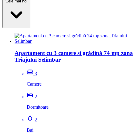
Cele mai noi
Apartament cu 3 camere si grădină 74 mp zona
Triajului Selimbar
3
Camere
2
Dormitoare
2
Bai