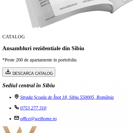
CATALOG
Ansambluri rezidentiale din Sibiu
*Peste 200 de apartamente in portofoliu
DESCARCA CATALOG
Sediul central în Sibiu
Strada Școala de Înot 18, Sibiu 550005, România
0753 277 310
office@welhome.ro